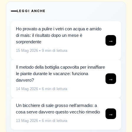
LEGGI ANCHE
Ho provato a pulire i vetri con acqua e amido
di mais: il risultato dopo un mese è
→
sorprendente
15 Mag 2026
• 9 min di lettura
Il metodo della bottiglia capovolta per innaffiare
le piante durante le vacanze: funziona
→
davvero?
14 Mag 2026
• 6 min di lettura
Un bicchiere di sale grosso nell’armadio: a
cosa serve davvero questo vecchio rimedio
→
13 Mag 2026
• 6 min di lettura