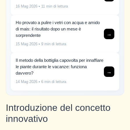
16 Mag 2026
• 11 min di lettura
Ho provato a pulire i vetri con acqua e amido
di mais: il risultato dopo un mese è
→
sorprendente
15 Mag 2026
• 9 min di lettura
Il metodo della bottiglia capovolta per innaffiare
le piante durante le vacanze: funziona
→
davvero?
14 Mag 2026
• 6 min di lettura
Introduzione del concetto
innovativo