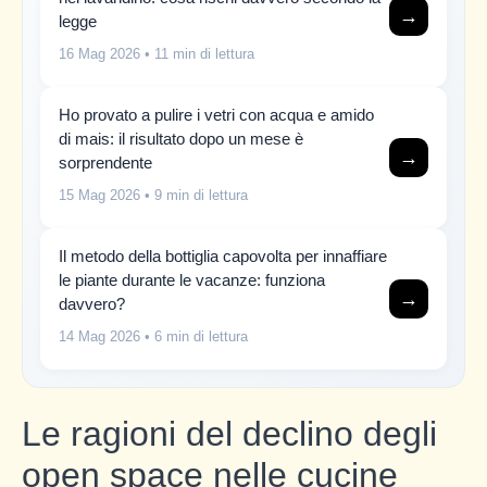
→
legge
16 Mag 2026
• 11 min di lettura
Ho provato a pulire i vetri con acqua e amido
di mais: il risultato dopo un mese è
→
sorprendente
15 Mag 2026
• 9 min di lettura
Il metodo della bottiglia capovolta per innaffiare
le piante durante le vacanze: funziona
→
davvero?
14 Mag 2026
• 6 min di lettura
Le ragioni del declino degli
open space nelle cucine