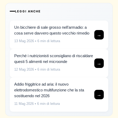
LEGGI ANCHE
Un bicchiere di sale grosso nell’armadio: a
cosa serve davvero questo vecchio rimedio
→
13 Mag 2026
• 6 min di lettura
Perché i nutrizionisti sconsigliano di riscaldare
questi 5 alimenti nel microonde
→
12 Mag 2026
• 6 min di lettura
Addio friggitrice ad aria: il nuovo
elettrodomestico multifunzione che la sta
→
sostituendo nel 2026
11 Mag 2026
• 6 min di lettura