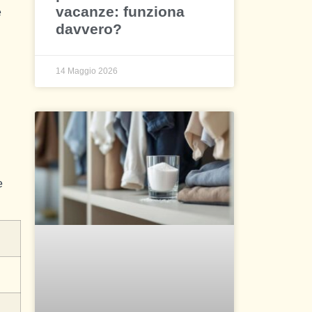
vacanze: funziona
e
davvero?
14 Maggio 2026
e