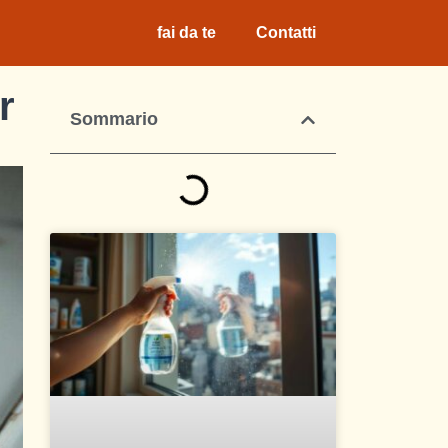
fai da te
Contatti
r
Sommario