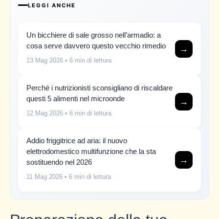
LEGGI ANCHE
Un bicchiere di sale grosso nell’armadio: a
cosa serve davvero questo vecchio rimedio
→
13 Mag 2026
• 6 min di lettura
Perché i nutrizionisti sconsigliano di riscaldare
questi 5 alimenti nel microonde
→
12 Mag 2026
• 6 min di lettura
Addio friggitrice ad aria: il nuovo
elettrodomestico multifunzione che la sta
→
sostituendo nel 2026
11 Mag 2026
• 6 min di lettura