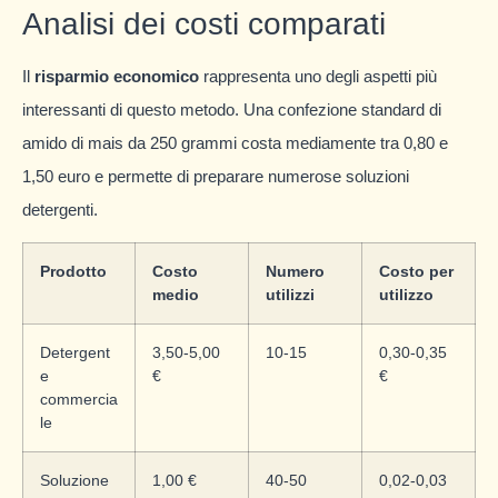
Analisi dei costi comparati
Il
risparmio economico
rappresenta uno degli aspetti più
interessanti di questo metodo. Una confezione standard di
amido di mais da 250 grammi costa mediamente tra 0,80 e
1,50 euro e permette di preparare numerose soluzioni
detergenti.
Prodotto
Costo
Numero
Costo per
medio
utilizzi
utilizzo
Detergent
3,50-5,00
10-15
0,30-0,35
e
€
€
commercia
le
Soluzione
1,00 €
40-50
0,02-0,03