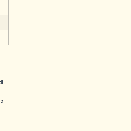
di
lo