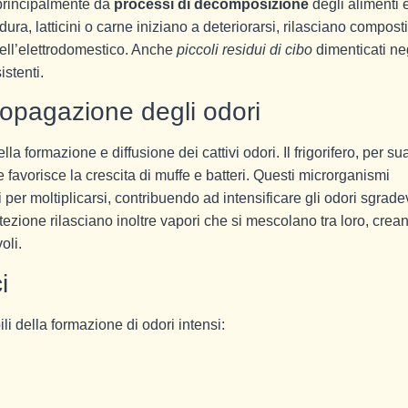
o principalmente da
processi di decomposizione
degli alimenti 
dura, latticini o carne iniziano a deteriorarsi, rilasciano composti
dell’elettrodomestico. Anche
piccoli residui di cibo
dimenticati ne
stenti.
propagazione degli odori
a formazione e diffusione dei cattivi odori. Il frigorifero, per su
e favorisce la crescita di muffe e batteri. Questi microrganismi
per moltiplicarsi, contribuendo ad intensificare gli odori sgradev
tezione rilasciano inoltre vapori che si mescolano tra loro, crea
oli.
i
i della formazione di odori intensi: