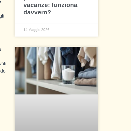
e
vacanze: funziona
davvero?
gli
14 Maggio 2026
a
oli.
ndo