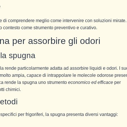
e
mette di comprendere meglio come intervenire con soluzioni mirate.
o contesto come strumento preventivo e curativo.
a per assorbire gli odori
lla spugna
la rende particolarmente adatta ad assorbire liquidi e odori. I su
 molto ampia, capace di intrappolare le molecole odorose presen
fisica rende la spugna uno strumento
economico ed efficace
per
tti chimici.
metodi
pecifici per frigoriferi, la spugna presenta diversi vantaggi: