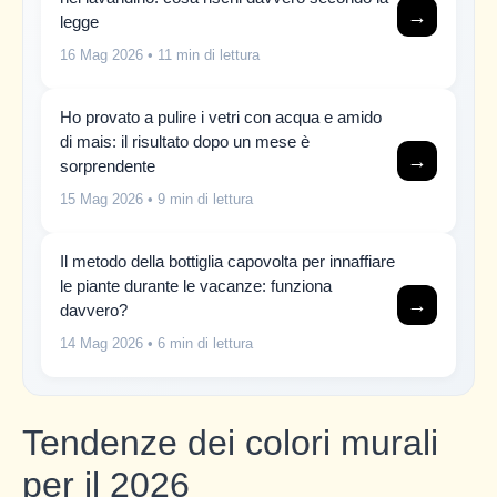
→
legge
16 Mag 2026
• 11 min di lettura
Ho provato a pulire i vetri con acqua e amido
di mais: il risultato dopo un mese è
→
sorprendente
15 Mag 2026
• 9 min di lettura
Il metodo della bottiglia capovolta per innaffiare
le piante durante le vacanze: funziona
→
davvero?
14 Mag 2026
• 6 min di lettura
Tendenze dei colori murali
per il 2026