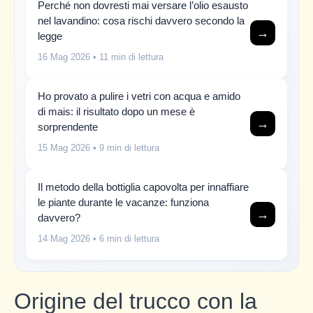
Perché non dovresti mai versare l’olio esausto
nel lavandino: cosa rischi davvero secondo la
→
legge
16 Mag 2026
• 11 min di lettura
Ho provato a pulire i vetri con acqua e amido
di mais: il risultato dopo un mese è
→
sorprendente
15 Mag 2026
• 9 min di lettura
Il metodo della bottiglia capovolta per innaffiare
le piante durante le vacanze: funziona
→
davvero?
14 Mag 2026
• 6 min di lettura
Origine del trucco con la