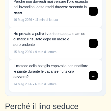
Perché non dovresti mai versare l’olio esausto
nel lavandino: cosa rischi davvero secondo la
→
legge
16 Mag 2026
• 11 min di lettura
Ho provato a pulire i vetri con acqua e amido
di mais: il risultato dopo un mese è
→
sorprendente
15 Mag 2026
• 9 min di lettura
Il metodo della bottiglia capovolta per innaffiare
le piante durante le vacanze: funziona
→
davvero?
14 Mag 2026
• 6 min di lettura
Perché il lino seduce