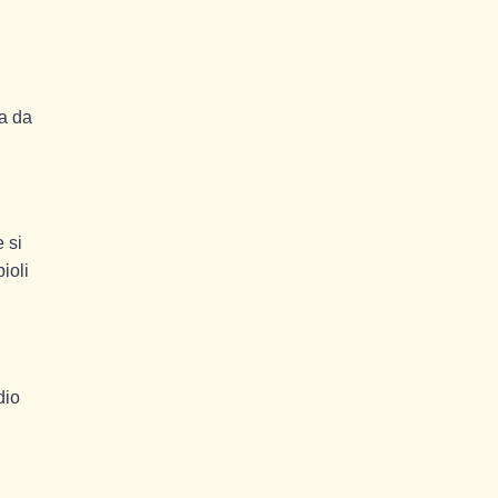
ra da
 si
ioli
dio