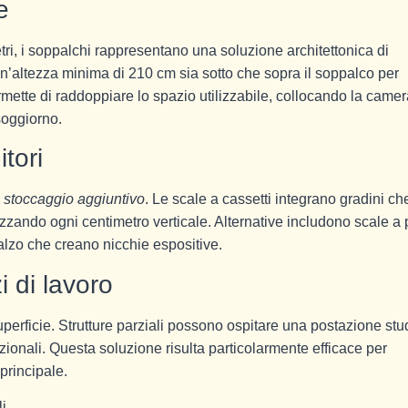
e
i, i soppalchi rappresentano una soluzione architettonica di
un’altezza minima di 210 cm sia sotto che sopra il soppalco per
ermette di raddoppiare lo spazio utilizzabile, collocando la came
 soggiorno.
tori
i
stoccaggio aggiuntivo
. Le scale a cassetti integrano gradini che
izzando ogni centimetro verticale. Alternative includono scale a p
sbalzo che creano nicchie espositive.
i di lavoro
uperficie. Strutture parziali possono ospitare una postazione stu
zionali. Questa soluzione risulta particolarmente efficace per
principale.
li