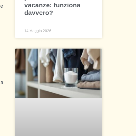
vacanze: funziona
re
davvero?
14 Maggio 2026
 a