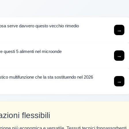
 cosa serve davvero questo vecchio rimedio
→
are questi 5 alimenti nel microonde
→
estico multifunzione che la sta sostituendo nel 2026
→
zioni flessibili
zione più economica e versatile. Tessuti tecnici fonoassorbenti