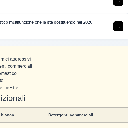
→
estico multifunzione che la sta sostituendo nel 2026
→
himici aggressivi
enti commerciali
domestico
te
e finestre
izionali
 bianco
Detergenti commerciali