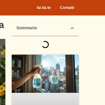
fai da te
Contatti
a
Sommario