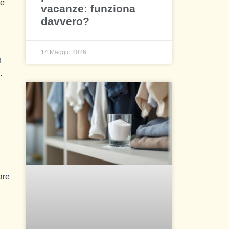
ce
vacanze: funziona
davvero?
14 Maggio 2026
n
.
are