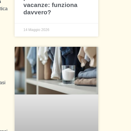
a
vacanze: funziona
tica
davvero?
14 Maggio 2026
asi