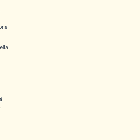
e
ione
ella
i
e